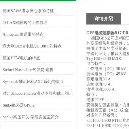
德国SAWA潜水离心泵的特征
详情介绍
CO-AX同轴阀的工作原理
GES电缆连接器R17 DRS
Ammeraal输送带的特点
德国GES公司是精密工
的高压插头和插座外，
意大利Oemer电机QL 100 P的特点
提供了丰富的专业知识。
中得到证明，被认为是
德国HEW电机的特点
Typ HSB30 30 kVDC
电气特性：
工作电压（DC）30 kV
Steinel Normalien气弹簧 销售
测试电压（DC）45 kV
额定电流30 A.
Systemair轴流风机AXC系列的特点
连续电流40 A.
浪涌电流3000 A.
对比Schubert-Salzer滑动闸阀和截止阀的性能和特点
特点：
绝缘PTFE
安装类型设备插座：方
funke换热器GPL 2
接触表面银（Ag）或 金
对应的产品货号：
behlke高压开关 学院实验室简介
7331050 HS30 PT
7331051 HB30 PT