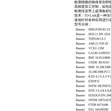
检测细微的物体差别和
高精度加工控制，如包
检测传送带上超薄板材
技术：IO-Link是
速地针对各种应用进行调
型号示例：
Baumer
MHGP200 B5 Z1
Baumer
HOG11 DN 1024 
Baumer
TDP0,09 LT-3
Baumer
AMG11 P29 Z0
Baumer
VCXU-23M
Baumer
GA240.A10B103
Baumer
BHF 16.05A4096
Baumer
UNDK 30U6103
Baumer
BHK 16.24K1000
Baumer
16.24K1000-P2-5
Baumer
KTD 4-3 S A 4 Y
Baumer
E203P32
Baumer
IWFM 18L9505/S
Baumer
DTD 3 A 4 KA K
Baumer
EEXOG9 DN 2048
Baumer
OPDM 16P5102/
Baumer
FTDR 047A048
Baumer
ESG 34AH0200