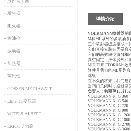
液位调节器
发生器
详情介绍
阻火器
VOLKMANN
喷射器的
黄油枪
M
和
ML
系列的多喷油泵
三个喷射器级连接成一
它们直接安装在需要真
振动器
它们的高效率使得
M
和
真空固定，液体脱气和
加热器
MULTIJECTOR®M
*效
降并且我们的
ML
系列真
选项
蒸汽锁
在不久的将来，我们建
当阀门关闭时，通过泵
GOSSEN METRAWATT
负责人：韩丽萍
135
订
52
VOLKMANN K G 360
Elma TT变压器
VOLKMANN K G 540
VOLKMANN K G 720
VOLKMANN K G 900
WITELS-ALBERT
VOLKMANN K G 1260
VOLKMANN K G 1800
VOLKMANN K G 2700
ERICO艾力高
VOLKMANN K G 3600