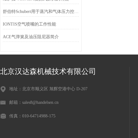
舒伯特Schubert用于蒸汽和气体压力控制的智能气动调节器
IONTIS空气喷嘴的工作性能
ACE气弹簧及油压阻尼器简介
北京汉达森机械技术有限公司
地址：北京市顺义区 旭辉空港中心 D-207
邮箱：sales8@handelsen.cn
传真：010-64714988-175