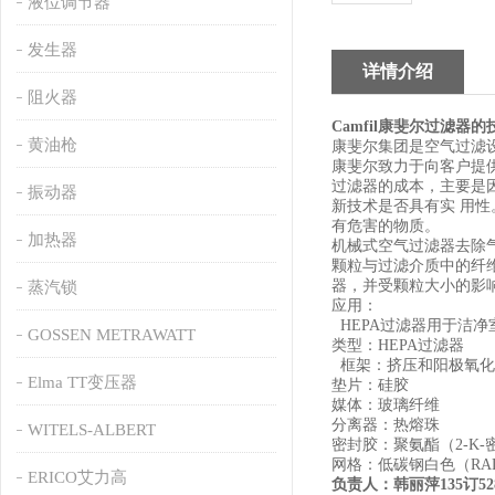
液位调节器
发生器
详情介绍
阻火器
Camfil
康斐尔过滤器的
黄油枪
康斐尔集团是空气过滤
康斐尔致力于向客户提
过滤器的成本，主要是
振动器
新技术是否具有实
用性
有危害的物质。
加热器
机械式空气过滤器去除
颗粒与过滤介质中的纤
器，并受颗粒大小的影
蒸汽锁
应用：
HEPA过滤器用于洁净
GOSSEN METRAWATT
类型：HEPA过滤器
框架：挤压和阳极氧化
Elma TT变压器
垫片：硅胶
媒体：玻璃纤维
分离器：热熔珠
WITELS-ALBERT
密封胶：聚氨酯（2-K-
网格：低碳钢白色（RAL
ERICO艾力高
负责人：韩丽萍135订52