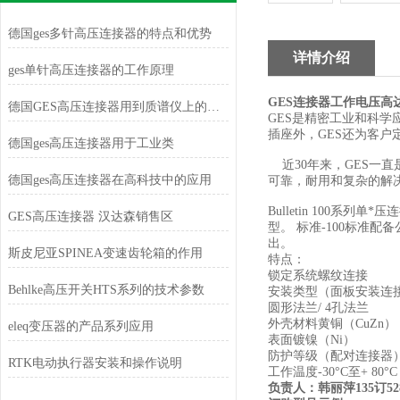
德国ges多针高压连接器的特点和优势
详情介绍
ges单针高压连接器的工作原理
GES
连接器工作电压高
德国GES高压连接器用到质谱仪上的特点
GES
是精密工业和科学
插座外，
GES
还为客户
德国ges高压连接器用于工业类
近
30
年来，
GES
一直
德国ges高压连接器在高科技中的应用
可靠，耐用和复杂的解
Bulletin 100
系列单*压
GES高压连接器 汉达森销售区
型。
标准
-100
标准配备
出。
斯皮尼亚SPINEA变速齿轮箱的作用
特点：
锁定系统螺纹连接
Behlke高压开关HTS系列的技术参数
安装类型（面板安装连
圆形法兰
/ 4
孔法兰
外壳材料黄铜（
CuZn
）
eleq变压器的产品系列应用
表面镀镍（
Ni
）
防护等级（配对连接器
RTK电动执行器安装和操作说明
工作温度
-30°C
至
+ 80°C
负责人：韩丽萍
135
订
52