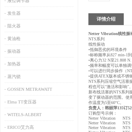
液位调节器
发生器
详情介绍
阻火器
Netter Vibration
线性振
黄油枪
NTS
系列
线性振动
•
抵御恶劣的环境条件
振动器
•
标称频率从
827 min-1
到
•
离心力
32 N
至
21.808 N.
加热器
•
频率和幅度可以单独调
•
可以进行同步操作（
NT
•
提供
ATEX
版本或不锈
蒸汽锁
NTS
系列压缩空气活塞
程也可以
“
激活和影响
”
GOSSEN METRAWATT
新布线活塞的
NTS
系列
变了驱动器的范围。使
Elma TT变压器
作温度为
5
至
60°C
。
负责人：韩丽萍
135
订
52
订购型号示例：
WITELS-ALBERT
Netter Vibration NTS 
Netter Vibration NTS 
ERICO艾力高
Netter Vibration NTS 