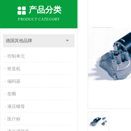
产品分类
PRODUCT CATEGORY
德国其他品牌
控制单元
矫直机
编码器
垫圈
液压螺母
医疗称