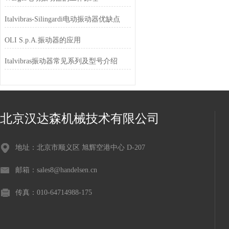
Italvibras-Silingardi电动振动器优缺点
OLI S.p.A.振动器的应用
Italvibras振动器常见系列及型号介绍
北京汉达森机械技术有限公司
地址：北京市顺义区 旭辉空港中心 D-207
邮箱：sales8@handelsen.cn
传真：010-64714988-175