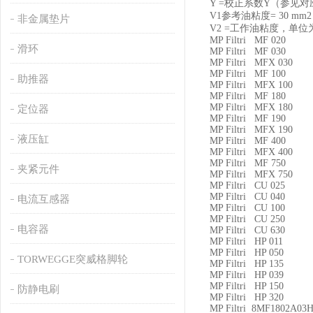
Y =
校正系数
Y
（参见对
V1
参考油粘度
= 30 mm2 
非金属垫片
V2 =
工作油粘度，单位
MP Filtri MF 020
滑环
MP Filtri MF 030
MP Filtri MFX 030
MP Filtri MF 100
助推器
MP Filtri MFX 100
MP Filtri MF 180
MP Filtri MFX 180
定位器
MP Filtri MF 190
MP Filtri MFX 190
液压缸
MP Filtri MF 400
MP Filtri MFX 400
MP Filtri MF 750
夹紧元件
MP Filtri MFX 750
MP Filtri CU 025
MP Filtri CU 040
电流互感器
MP Filtri CU 100
MP Filtri CU 250
电容器
MP Filtri CU 630
MP Filtri HP 011
MP Filtri HP 050
TORWEGGE突威格脚轮
MP Filtri HP 135
MP Filtri HP 039
MP Filtri HP 150
防静电刷
MP Filtri HP 320
MP Filtri 8MF1802A03