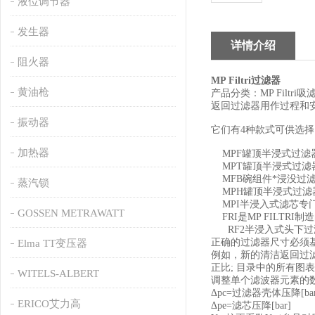
液位调节器
发生器
详情介绍
阻火器
MP Filtri
过滤器
黄油枪
产品分类：
MP Filtri
吸
返回过滤器用作过程和
振动器
它们有
4
种款式可供选择
加热器
MPF
罐顶半浸式过滤
MPT
罐顶半浸式过滤
MFB
碗组件*浸没过
蒸汽锁
MPH
罐顶半浸式过滤
MPI
半浸入式滤芯专
GOSSEN METRAWATT
FRI
是
MP FILTRI
制造
RF2
半浸入式头下过
正确的过滤器尺寸必须
Elma TT变压器
例如，新的清洁返回过
正比
;
目录中的所有图表
WITELS-ALBERT
调整单个滤波器元素的
Δ
pc=
过滤器壳体压降
[ba
ERICO艾力高
Δ
pe=
滤芯压降
[bar]