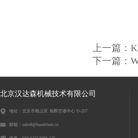
上一篇：
K
下一篇：
W
北京汉达森机械技术有限公司
地址：北京市顺义区 旭辉空港中心 D-207
邮箱：sales8@handelsen.cn