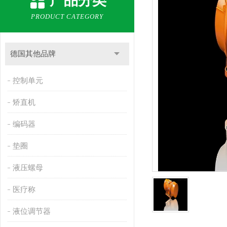
产品分类
PRODUCT CATEGORY
德国其他品牌
控制单元
矫直机
编码器
垫圈
液压螺母
医疗称
液位调节器