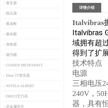
发生器
详情介绍
阻火器
Italvibr
黄油枪
Italvibras 
振动器
域拥有超
加热器
得到了扩
蒸汽锁
技术特点
GOSSEN METRAWATT
电源
Elma TT变压器
三相电压
2
WITELS-ALBERT
240V
，
50
ERICO艾力高
器，具有
非金属垫片