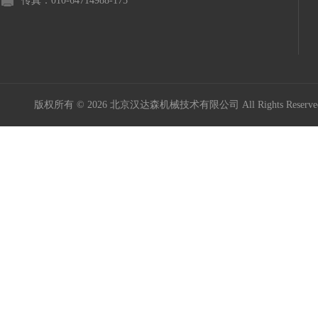
传真：010-64714988-175
版权所有 © 2026 北京汉达森机械技术有限公司 All Rights Rese