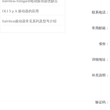
Italvibras-Silingardi电动振动器优缺点
OLI S.p.A.振动器的应用
联系电话：
Italvibras振动器常见系列及型号介绍
常用邮箱：
省份：
详细地址：
补充说明：
验证码：