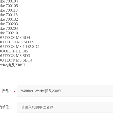
rke 700104
rke 700105
rke 700110
rke 700116
rke 700132
rke 700203
rke 700204
rke 700210
NDUTEC® MS SD4
NDUTEC ® MS SD3 SF
NDUTEC® MS 1-D2 SD4
DUOIL ® HL 105
NDUTEC® MS SD3
NDUTEC® MS SBT4
erke
插头
230SL
产品：
的单位：