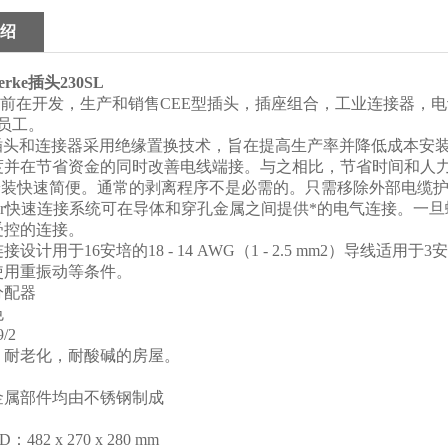
绍
erke
插头
230SL
前在开发，生产和销售CEE型插头，插座组合，工业连接器，
名员工。
插头和连接器采用绝缘置换技术，旨在提高生产率并降低成本安
度并在节省资金的同时改善电线端接。与之相比，节省时间和人力
- 安装快速简便。通常的剥离程序不是必需的。只需移除外部电缆
ther快速连接系统可在导体和穿孔金属之间提供*的电气连接。
受控的连接。
计用于16安培的18 - 14 AWG（1 - 2.5 mm2）导线适用于3安培版
使用重振动等条件。
分配器
色
/2
，耐老化，耐酸碱的房屋。
金属部件均由不锈钢制成
482 x 270 x 280 mm