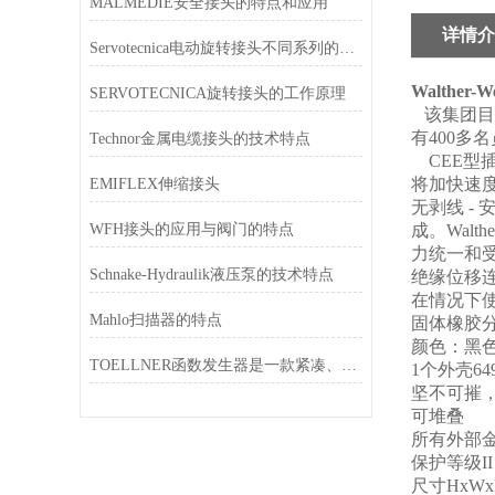
MALMEDIE安全接头的特点和应用
详情介
Servotecnica电动旋转接头不同系列的特点
Walther-W
SERVOTECNICA旋转接头的工作原理
该集团目
有400多
Technor金属电缆接头的技术特点
CEE型
将加快速
EMIFLEX伸缩接头
无剥线 
WFH接头的应用与阀门的特点
成。Wal
力统一和
Schnake-Hydraulik液压泵的技术特点
绝缘位移连接设
在情况下
Mahlo扫描器的特点
固体橡胶
颜色：黑
TOELLNER函数发生器是一款紧凑、坚固且低成本的信号源
1个外壳649
坚不可摧
可堆叠
所有外部
保护等级II
尺寸HxWxD：