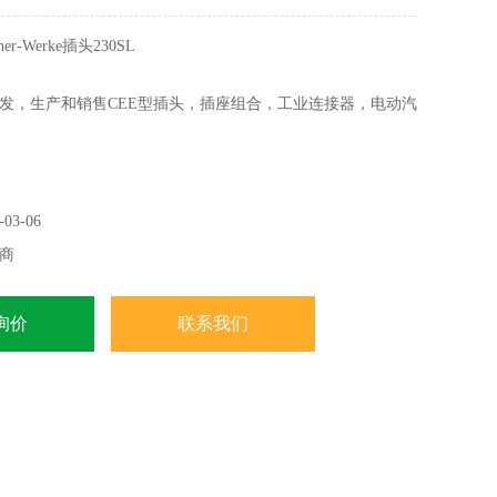
r-Werke插头230SL
发，生产和销售CEE型插头，插座组合，工业连接器，电动汽
，电力分配器和变电站等方面拥有400多名员工。
03-06
商
询价
联系我们