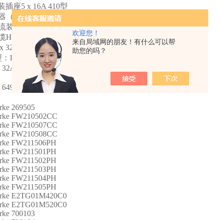
插座5 x 16A 410型
（MCB）3针。 16A C.
装置（RCD）4针。40 /0,03
欢迎您！
H07RN-F5G6
来自局域网的朋友！有什么可以帮
x 32A型230SL
助您的吗？
IP44
32A
4904zV24A
：
rke 269505
erke FW210502CC
erke FW210507CC
erke FW210508CC
erke FW211506PH
erke FW211501PH
erke FW211502PH
erke FW211503PH
erke FW211504PH
erke FW211505PH
erke E2TG01M420C0
erke E2TG01M520C0
rke 700103