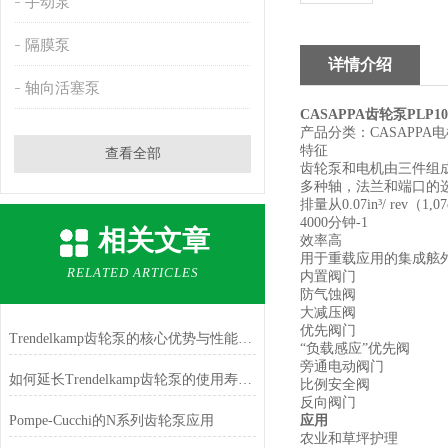
手动泵
隔膜泵
详情介绍
轴向活塞泵
CASAPPA
齿轮泵PLP10
产品分类：CASAPPA电
特征
查看全部
齿轮泵和电机由三件组
多种轴，法兰和端口的选
排量从0.07in³/ rev（1
4000分钟-1
相关文章
效率高
用于重载应用的集成舷
RELATED ARTICLES
内置阀门
防气蚀阀
大减压阀
优先阀门
Trendelkamp齿轮泵的核心优势与性能特点
“负载感应”优先阀
旁通电动阀门
如何延长Trendelkamp齿轮泵的使用寿命？
比例安全阀
反向阀门
Pompe-Cucchi的N系列齿轮泵应用
应用
农业和草坪护理