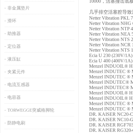
10000，活塞撞击
非金属垫片
几乎排空活塞腔导致
Netter Vibration PKL 
滑环
Netter Vibration NHG
Netter Vibration NTP
助推器
Netter Vibration NEA 
Netter Vibration NTS 
Netter Vibration NCR 
定位器
Netter Vibration NTS 
Ecia U 230 (230V/1A)
液压缸
Ecia U 400 (400V/1A)
Menzel INDUOIL® H
Menzel INDUTEC ® 
夹紧元件
Menzel INDUTEC ® 
Menzel INDUTEC® 
电流互感器
Menzel INDUTEC® M
Menzel INDUOIL® H
电容器
Menzel INDUOIL® H
Menzel INDUTEC ® 
Menzel INDUTEC ® 
TORWEGGE突威格脚轮
DR. KAISER NC20-C-
DR. KAISER NC10-G-
防静电刷
DR. KAISER RGF703-
DR. KAISER RG320-