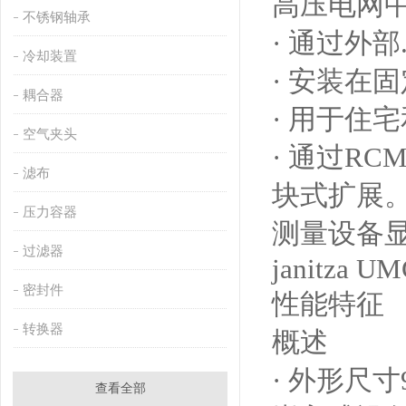
高压电网
不锈钢轴承
· 通过外部
冷却装置
· 安装在
耦合器
· 用于住
空气夹头
· 通过R
滤布
块式扩展
压力容器
测量设备
过滤器
janitza U
密封件
性能特征
转换器
概述
· 外形尺寸96
查看全部