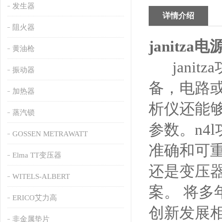
发生器
详情介绍
阻火器
janitz
黄油枪
janit
振动器
备，电路
加热器
析仪还能
蒸汽锁
参数。n4
GOSSEN METRAWATT
准确和可
Elma TT变压器
还是变压器
WITELS-ALBERT
案。 将
ERICO艾力高
创新发展相
非金属垫片