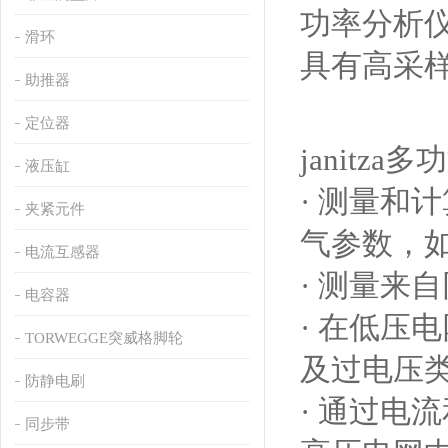
功率分析
滑环
具有高采
助推器
定位器
janit
液压缸
· 测量和
夹紧元件
气参数，
电流互感器
· 测量来
电容器
· 在低压
TORWEGGE突威格脚轮
及过电压类别
防静电刷
· 通过电
同步带