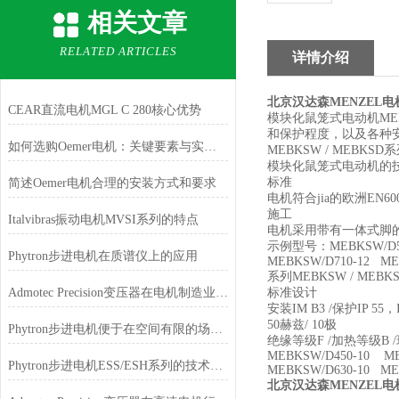
相关文章
RELATED ARTICLES
详情介绍
北京汉达森MENZEL
CEAR直流电机MGL C 280核心优势
模块化鼠笼式电动机MEBK
和保护程度，以及各种安
如何选购Oemer电机：关键要素与实用建议
MEBKSW / MEB
模块化鼠笼式电动机的技术
标准
简述Oemer电机合理的安装方式和要求
电机符合jia的欧洲EN6
施工
Italvibras振动电机MVSI系列的特点
电机采用带有一体式脚的
示例型号：MEBKSW/D500
Phytron步进电机在质谱仪上的应用
MEBKSW/D710-12 ME
系列MEBKSW / MEBK
Admotec Precision变压器在电机制造业的应用
标准设计
安装IM B3 /保护IP 55，IP
50赫兹/ 10极
Phytron步进电机便于在空间有限的场合安装和使用
绝缘等级F /加热等级B /
MEBKSW/D450-10 ME
Phytron步进电机ESS/ESH系列的技术特点
MEBKSW/D630-10 ME
北京汉达森MENZEL