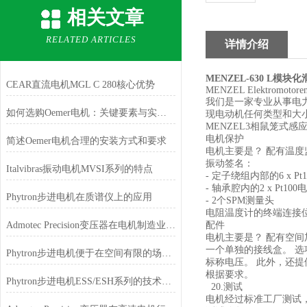
相关文章
RELATED ARTICLES
详情介绍
MENZEL-630 L模块
CEAR直流电机MGL C 280核心优势
MENZEL Elektromotore
我们是一家专业从事电
如何选购Oemer电机：关键要素与实用建议
现电动机任何类型和大
MENZEL3相鼠笼式
电机保护
简述Oemer电机合理的安装方式和要求
电机主要是？ 配有温度
振动签名：
Italvibras振动电机MVSI系列的特点
- 定子绕组内部的6 x P
- 轴承腔内的2 x Pt1
Phytron步进电机在质谱仪上的应用
- 2个SPM测量头
电阻温度计的终端连接
Admotec Precision变压器在电机制造业的应用
配件
电机主要是？ 配有空间加热
一个单独的接线盒。 
Phytron步进电机便于在空间有限的场合安装和使用
标称电压。 此外，还提
根据要求。
Phytron步进电机ESS/ESH系列的技术特点
20.测试
电机经过标准工厂测试