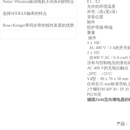
Netter Vibration振动电机不同系列的特点
E1 - E2
允许的环境温度
外壳（高x宽x深）
选择SFERAX轴承的特点
安装位置
附件
Rose+Krieger带同步带的线性装置的优势
防护等级/终端
重量
操作
1 x 106
AC 400 V / 3 A的开
2 x 105
在400 V AC / 6 A cosfi 
没有与控制电压的潜在隔离P
AC 400 V的无电位触点
-20℃... +55°C
V4型：90 x 70 x 58 
任何在35 mm标准导轨上，
2个螺钉M 4IP 30 / IP 20
约230克
德国Ziehl定向继电器
产品：