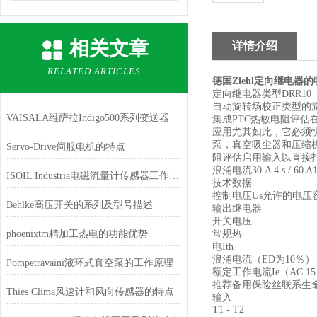
相关文章
详情介绍
RELATED ARTICLES
德国Ziehl定向继电器
定向继电器类型DRR10
自动旋转场校正类型的旋
VAISALA维萨拉Indigo500系列变送器
集成PTC热敏电阻评估
应用尤其如此，它必须
泵，真空吸尘器和压缩
Servo-Drive伺服电机的特点
阻评估启用输入以直接打开和
浪涌电流30 A 4 s
ISOIL Industria电磁流量计传感器工作原理
技术数据
控制电压Us允许的电压容
Behlke高压开关的系列及型号描述
输出继电器
开关电压
phoenixtm精加工热电的功能优势
常规热
电Ith
浪涌电流（ED为10％）
Pompetravaini液环式真空泵的工作原理
额定工作电流Ie（AC 1
推荐备用保险丝联系生
Thies Clima风速计和风向传感器的特点
输入
T1 - T2