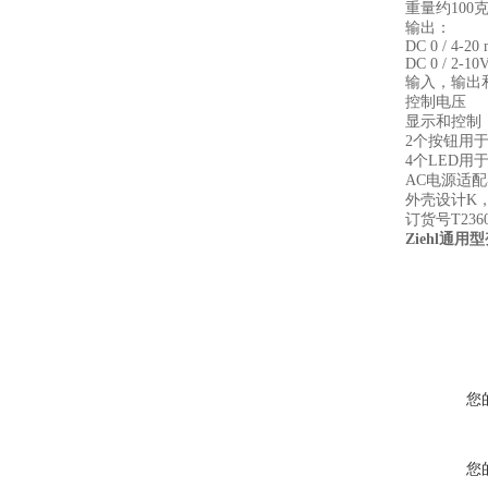
重量约100
输出：
DC 0 / 4-20
DC 0 / 2-10
输入，输出
控制电压
显示和控制
2个按钮用
4个LED
AC电源适配器A
外壳设计K，
订货号T2360
Ziehl通用
您
您