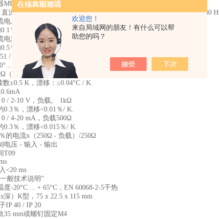
MU1000K
，直流电流和电压，隔离放大器控制电压Us AC / DC 24V-240 V，0/50/60 Hz <3
欢迎您！
DC 0 / 2-10 V，值27 V，12kΩ
来自局域网的朋友！有什么可以帮
0.1％
助您的吗？
0 / 4-20 mA，值100 mA，18Ω
0.5％
1 / IEC 60 751,3线测量输入Pt 100 Pt 100
.. + 800°C
0Ω（传感器+电缆）
数±0.5 K，漂移：≤0.04°C / K.
.6mA
 / 2-10 V，负载。 1kΩ
.3％，漂移<0.01％/ K.
 / 4-20 mA，负载500Ω
.3％，漂移<0.015％/ K.
％的电流x（250Ω - 负载）/250Ω
压 - 输入 - 输出
T09
 ms
<20 ms
“一般技术说明”
0°C ... + 65°C，EN 60068-2-5干热
）K型，75 x 22.5 x 115 mm
 40 / IP 20
35 mm或螺钉固定M4