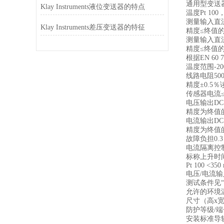
通用型变送器
Klay Instruments液位变送器的特点
温度Pt 100
测量输入直流电压
Klay Instruments差压变送器的特征
精度≤终值的
测量输入直流电流
精度≤终值的
根据EN 60 75
温度范围-200°.
线路电阻50
精度±0.5％读
传感器电流≤0
电压输出DC 0
精度为终值的0
电流输出DC 0
精度为终值的0
故障负担0.3
电流隔离控制电
标称上升时间
Pt 100 <350
电压/电流输入
测试条件见
允许的环境温度-2
尺寸（高x宽x深
防护等级/端子IP
安装标准导轨