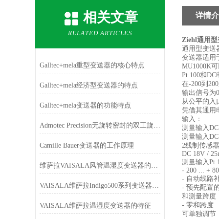
相关文章
详情介
RELATED ARTICLES
Ziehl通用
通用型变送器
变送器适用于
Galltec+mela重型变送器的核心特点
MU1000
Pt 100和
在-200到20
Galltec+mela经济型变送器的特点
输出信号为0 /
从公平的入
Galltec+mela变送器的功能特点
凭借其通用电
输入：
Admotec Precision无旋转密封的双工旋转变送器和普通旋转变送器有什么区别
测量输入DC 0 
测量输入DC 0 
Camille Bauer变送器的工作原理
2线制传感
DC 18V / 2
测量输入Pt 1
维萨拉VAISALA风管温湿度变送器的产品特点
- 200 ... + 8
- 自动线路
VAISALA维萨拉Indigo500系列变送器的特点
- 预先配置
和测量跨度
- 零和跨度
VAISALA维萨拉温湿度变送器的特征
可单独调节