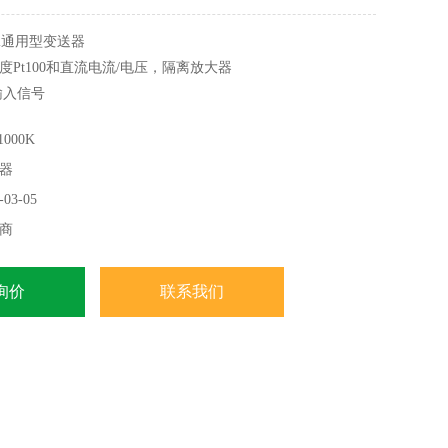
hl通用型变送器
Pt100和直流电流/电压，隔离放大器
以输入信号
源（0 / 4-20 mA）和电压（DC0 / 2-10 V）。有预编程的测量范
000K
测量范围可以很容易地缩放是。在Pt 100可以温度在-200到
器
00°C。
03-05
商
询价
联系我们