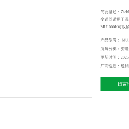
简要描述：Zie
变送器适用于温度
MU1000K可
Pt 100和DC电
产品型号： MU1
围可用。进一步
所属分类：变送
200之间评估+ 8
更新时间：2025-
厂商性质：经销
留言