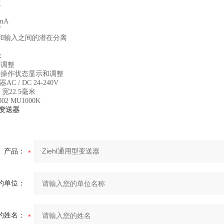
克
 mA
V
和输入之间的潜在分离
：
于调整
用于操作状态显示和调整
C / DC 24-240V
宽22.5毫米
02 MU1000K
型变送器
产品：
的单位：
的姓名：