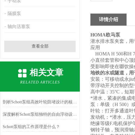
手动泵
隔膜泵
详情介绍
轴向活塞泵
HOMA
欧马泵
潜水排水泵夹套，用
查看全部
应用
HOMA H 500
小直径套管和中心顶
受影响即使在啜饮操
相关文章
地铁的水或隧道，用
安装：可移动或永ji
RELATED ARTICLES
带浮动开关控制的型
高中温：35°C，短期
*潜水，紧凑的集成
剖析Schott泵组高效叶轮防堵设计的核心逻辑
泵：单级（H 500）
叶轮：打开多通道叶
深度解析Schott泵组独特的自由浮动设计与自动液位控制原理
发动机：*潜水，压
绝缘等级F.电机保护
Schott泵组的工作原理是什么？
钢转子轴，预润滑轴