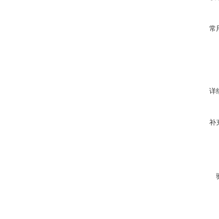
常
详
补