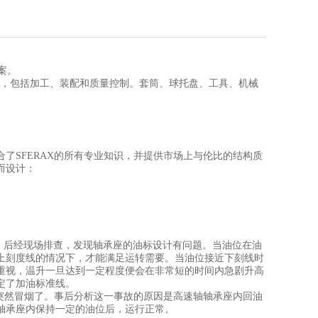
案。
到包装，包括加工、装配和质量控制。套筒、球托盘、工具、机械
了SFERAX的所有专业知识，并提供市场上与伦比的结构质
而设计：
，后经现场排查，发现轴承座的油标设计有问题。当油位在油
上刻度线的情况下，才能满足运转需要。当油位接近下刻线时
重视，温升一旦达到一定程度便会在非常短的时间内急剧升高
定了加油标准线。
突然冒烟了。事后分析这一事故的原因是高速轴轴承座内回油
轴承座内保持一定的油位后，运行正常。