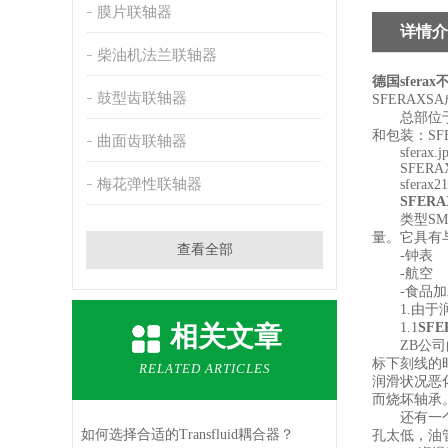
膜片联轴器
详情介
柴油机法兰联轴器
德国sfera
鼓型齿联轴器
SFERAX
总部位于C
和包装：S
曲面齿联轴器
sferax.jp
SFERAXS
梅花弹性联轴器
sferax2110
SFER
类型SMX
量。它具有
查看全部
-钟表
-航空
-食品加
1.由于润
1.1
SF
相关文章
ZB公司的
标下刻线的
RELATED ARTICLES
润滑状况恶
而烧坏轴承
还有一个例
如何选择合适的Transfluid耦合器？
孔太低，油