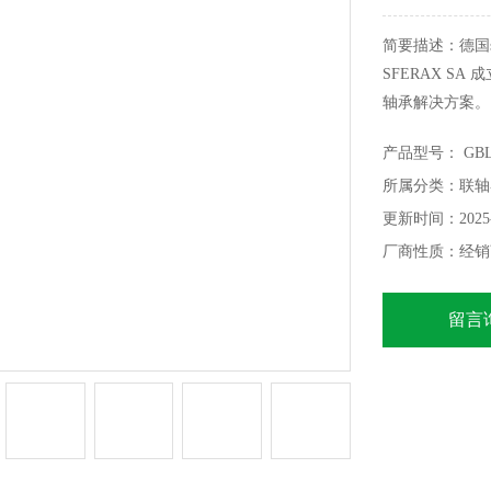
简要描述：德国s
SFERAX S
轴承解决方案。
总部位于 Cort
产品型号： GBL 1
到包装，包括
所属分类：联轴
SFERAX 拥
更新时间：2025-
厂商性质：经销
留言