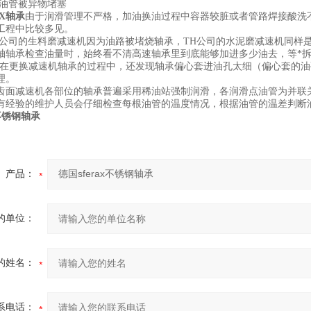
油管被异物堵塞
AX轴承
由于润滑管理不严格，加油换油过程中容器较脏或者管路焊接酸洗
工程中比较多见。
司的生料磨减速机因为油路被堵烧轴承，TH公司的水泥磨减速机同样是
轴轴承检查油量时，始终看不清高速轴承里到底能够加进多少油去，等*
司在更换减速机轴承的过程中，还发现轴承偏心套进油孔太细（偏心套的
理。
减速机各部位的轴承普遍采用稀油站强制润滑，各润滑点油管为并联关
有经验的维护人员会仔细检查每根油管的温度情况，根据油管的温差判断
x不锈钢轴承
产品：
的单位：
的姓名：
系电话：