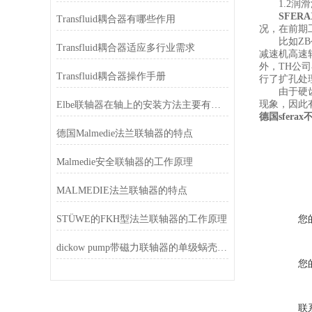
1.2润滑
SFER
Transfluid耦合器有哪些作用
况，在前期
比如ZB公
Transfluid耦合器适应多行业需求
减速机高速
外，TH公
Transfluid耦合器操作手册
行了扩孔处
由于硬齿面
现象，因此
Elbe联轴器在轴上的安装方法主要有三种
德国sfera
德国Malmedie法兰联轴器的特点
Malmedie安全联轴器的工作原理
MALMEDIE法兰联轴器的特点
STÜWE的FKH型法兰联轴器的工作原理
您
dickow pump带磁力联轴器的单级蜗壳泵的特点
您
联