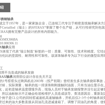
绍
x不锈钢轴承
SA成立于1957年，是一家家族企业，已连续三代专注于精密直线轴承解决方
ortaillod（瑞士）的SFERAX*掌握了整个生产链，从可行性研究
FERAX拥有完整产品设计的所有内部能力。
g
MX306BA
.000306.11
AX轴承
应用
体现了代表“瑞士制造"标签的一切：质量、可靠性、技术和精度。它结合
与伦比的坚固性、耐用性和可靠性。该滚珠轴承专为以下行业的微型应用
工
滑不当造成的轴承发烧
ERAX轴承
润滑部位设计存在先天不足
1号窑窑头过剩风机在2003年（投产初期）曾经发生多次轴承烧坏事故
时候，实际测量，轴承的低一排滚珠刚刚接触到油面，只有当油位显示在
化，起初是轴承温度缓慢升高，现场人员对于轴承发烧报警并没引起足够
。所以油标标示不正确会给巡检维护人员造成误导。查清原因后，重新划
子是CL公司的回转窑减速机高速轴轴承，开机后仅2~3个小时轴承就
管过来的油大多数直接从回油孔流进减速箱了。调整了回油孔的角度，使