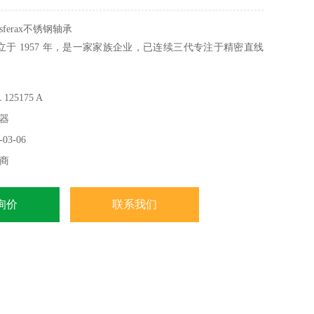
ferax不锈钢轴承
A 成立于 1957 年，是一家家族企业，已连续三代专注于精密直线
aillod（瑞士）的 SFERAX *掌握了整个生产链，从可行性研究
25175 A
加工、装配和质量控制。套筒、球托盘、工具、机械和包装：
器
有完整产品设计的所有内部能力。
03-06
商
询价
联系我们