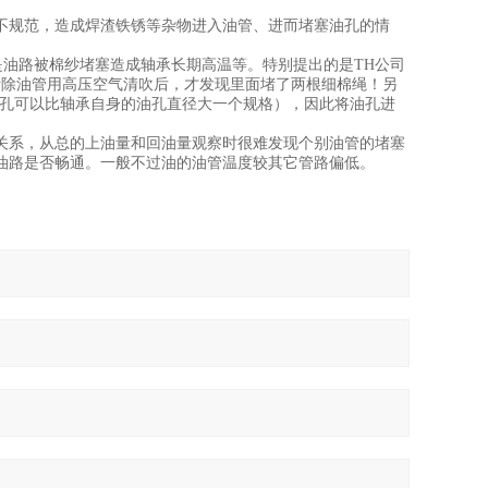
不规范，造成焊渣铁锈等杂物进入油管、进而堵塞油孔的情
油路被棉纱堵塞造成轴承长期高温等。特别提出的是TH公司
拆除油管用高压空气清吹后，才发现里面堵了两根细棉绳！另
油孔可以比轴承自身的油孔直径大一个规格），因此将油孔进
系，从总的上油量和回油量观察时很难发现个别油管的堵塞
油路是否畅通。一般不过油的油管温度较其它管路偏低。