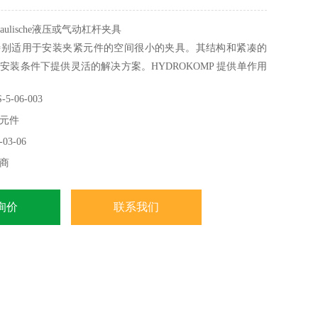
aulische液压或气动杠杆夹具
特别适用于安装夹紧元件的空间很小的夹具。其结构和紧凑的
安装条件下提供灵活的解决方案。HYDROKOMP 提供单作用
压旋转杆夹。它们用于通过钻孔通道进行供油的夹具中。为了
-06-003
摆动，按比例使用线性运动来夹紧工件。松开夹具时，夹紧臂
元件
取出工件的位置。
03-06
商
询价
联系我们