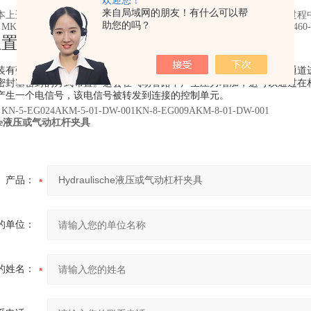
欢迎您！
来自局域网的朋友！有什么可以帮
本上适用于任何安装位置。但是，必须确保所选择的安装位置在操作过程
助您的吗？
he MKN-460-5-011MKN-460-5-009MKN-460-5-013MKN-460-5-015MKN-460-
位置
控制：
装有弹性密封塞。
旋转杆夹有两个钻孔通道，压缩空气可以通过这些通道
密封塞密封的方式布置。
这会在气动管路中产生压力增加，这可以通过在
产生一个电信号，该电信号被转发到连接的控制单元。
e
KN-5-EG024AKM-5-01-DW-001KN-8-EG009AKM-8-01-DW-001
ische液压或气动杠杆夹具
产品：
的单位：
的姓名：