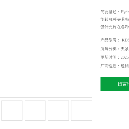
简要描述：Hydr
旋转杠杆夹具
设计允许在各种
和双作用的液
产品型号： KDS-5
使夹紧臂向下
所属分类：夹紧
摆动回可以安全
更新时间：2025-
厂商性质：经销
留言