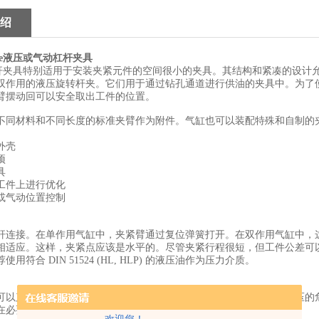
绍
ische液压或气动杠杆夹具
具特别适用于安装夹紧元件的空间很小的夹具。其结构和紧凑的设计允许在
双作用的液压旋转杆夹。它们用于通过钻孔通道进行供油的夹具中。为了
臂摆动回可以安全取出工件的位置。
不同材料和不同长度的标准夹臂作为附件。气缸也可以装配特殊和自制的
外壳
项
具
工件上进行优化
或气动位置控制
杆连接。在单作用气缸中，夹紧臂通过复位弹簧打开。在双作用气缸中，
相适应。这样，夹紧点应该是水平的。尽管夹紧行程很短，但工件公差可
用符合 DIN 51524 (HL, HLP) 的液压油作为压力介质。
可以产生很大的力。工件和夹具必须适用于此。在操作过程中，有挤压的
在必要时进行清洁。