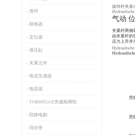
旋转杆夹基
滑环
Hydraulisc
气动
助推器
夹紧杆两侧
由夹紧杆的
定位器
压力上升并
Hydraulisch
液压缸
Hydraul
夹紧元件
电流互感器
电容器
您
TORWEGGE突威格脚轮
防静电刷
您
同步带