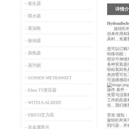
发生器
详情介
阻火器
Hydraul
黄油枪
旋转杠杆夹
供单作用和
具时，夹紧
振动器
您可以订购
加热器
特殊功能：
部分可伸缩
各种安装选
蒸汽锁
轻松装卸夹
夹持臂可在
GOSSEN METRAWATT
可选择感应
操作 条件：
Elma TT变压器
夹臂与活塞
工件的高度
WITELS-ALBERT
化，我们推荐使
ERICO艾力高
安全 须知：
旋转杠杆夹
到污染，并
非金属垫片