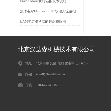
Framo Morat执行器的技术说明
流体韦尔Fluidwell F111双输入流量指示器的特征
LAM步进驱动器的特点和应用
北京汉达森机械技术有限公司
地址：北京市顺义区 旭辉空港中心 D-207
邮箱：sales8@handelsen.cn
传真：010-64714988-175