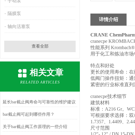
手动泵
隔膜泵
详情介绍
轴向活塞泵
CRANE ChemPha
cranecpe KROMB
查看全部
性能系列 Kromb
用于化工和炼油市场
特点和好处
相关文章
更长的使用寿命：在
低阀门操作扭矩：通
RELATED ARTICLES
紧密的行业标准直列泄漏：
cranecpe技术细节
延长bar截止阀寿命与可靠性的维护建议
建筑材料
标准：A216 Gr。WCB，
bar截止阀可起到哪些作用？
可根据要求选择：双相
1.7357、1.4409、2.44
关于bar截止阀工作原理的一些介绍
尺寸范围
1/2"- 12" / DN 15-DN