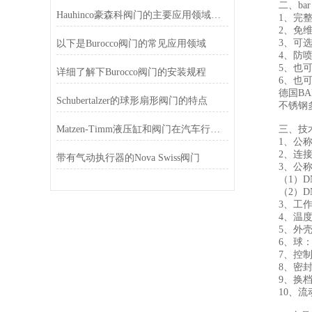
二、bar P
Hauhinco豪森科阀门的主要应用领域有这些
1、完整
2、免维
3、可选择
以下是Burocco阀门的常见应用领域
4、防喷
5、也可
详细了解下Burocco阀门的安装规程
6、也可提
德国BAR3
Schubertalzer的球形扇形阀门的特点
不锈钢多路
Matzen-Timm液压缸和阀门在汽车行业的应用
三、技术
1、公称尺寸
2、连接类型
带有气动执行器的Nova Swiss阀门
3、公称
（1）DN 12
（2）DN 2
3、工作压
4、温度范围 
5、外壳材料：
6、球：不锈钢 
7、控制轴：不
8、密封
9、换档轴密
10、流动