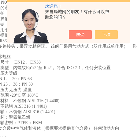
KO2、1/0、025、C、GS-052、10产品特点
欢迎您！
的通道
来自局域网的朋友！有什么可以帮
护
助您的吗？
配备终端位置反馈、位置控制器和电磁阀
锭
用于真空和高流量
供电动旋转驱动、手柄或齿轮
/2 路自动接头–PKT 型产品描述
接头，带浮动精密球。 该阀门采用气动方式（双作用或单作用），具
规格
： DN12 、DN38
：内螺纹Rp1/2"至 Rp2"。符合 ISO 7-1，任何安装位置
压力等级
 – 20：PN 63
5 、38：PN 50
力见压力-温度
-20°C 至 180°C
不锈钢 AISI 316 (1.4408)
AISI 316 (1.4401)
锈钢 AISI 316 (1.4401)
杯：聚四氟乙烯
封：PTFE + FKM
介质中性气体和液体（根据要求提供其他介质） 任何流动方向