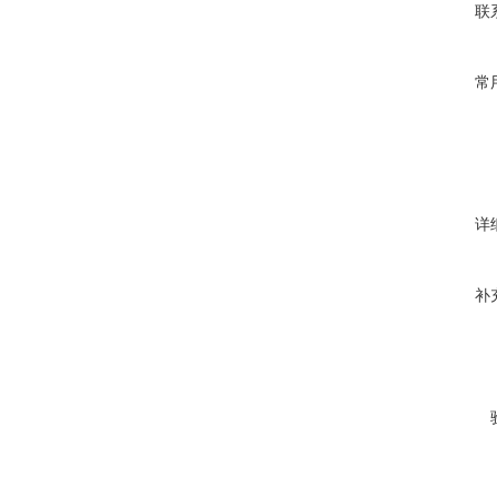
联
常
详
补