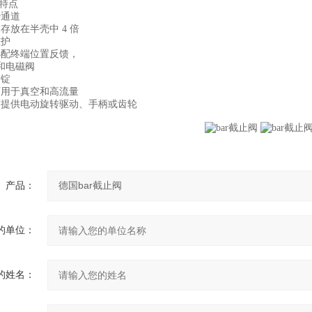
特点
通道
放在半壳中 4 倍
护
配终端位置反馈，
电磁阀
锭
用于真空和高流量
供电动旋转驱动、手柄或齿轮
产品：
的单位：
的姓名：