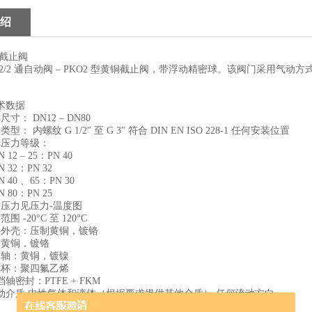
绍
截止阀
2/2 通自动阀 – PKO2 型黄铜截止阀，带浮动精密球。该阀门采用气
数据
 DN12 – DN80
内螺纹 G 1/2" 至 G 3" 符合 DIN EN ISO 228-1 任何安装位置
压力等级：
 – 25：PN 40
2：PN 32
0 、65：PN 30
0：PN 25
力见压力-温度图
-20°C 至 120°C
外壳：压制黄铜，镀铬
黄铜，镀铬
轴：黄铜，镀镍
杯：聚四氟乙烯
密封：PTFE + FKM
介质 中性气体和液体（根据要求提供其他介质） 任何流动方向