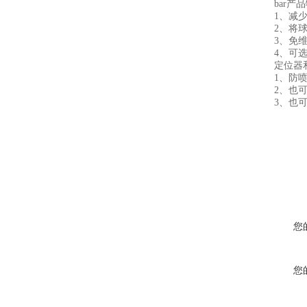
bar产品
1、减少
2、将球存
3、免维
4、可选
定位器和
1、防喷
2、也可
3、也可提
您
您