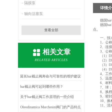
隔膜泵
详情介
轴向活塞泵
德国bar
德国bar
点。
查看全部
一、技术
1、公称尺寸：
2、连接类型： 
相关文章
3、公称
（1）DN 12
RELATED ARTICLES
（2）DN 3
（3）DN 4
（4）DN 8
4、工作压
延长bar截止阀寿命与可靠性的维护建议
5、温度范围 
6、材料
bar截止阀可起到哪些作用？
7、球：
8、换档
9、密封
关于bar截止阀工作原理的一些介绍
10、换档轴
11、流动
Oleodinamica Marchesini阀门的产品特点