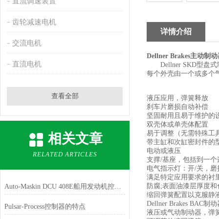
直流调速装置
齿轮减速电机
详情介绍
交流电机
Dellner Brakes主
直流电机
Dellner SKD
每个外壳由一个或多个
查看全部
液压应用，弹簧释放
刹车片磨损自动补偿
坚固耐用且易于维护的
双壳体或单壳体配置
易于调整（无需特殊工
相关文章
带主缸和次缸密封件的
电动或液压
RELATED ARTICLES
支撑/基座，包括到一个
电气指示灯：开/关，磨
满足特定应用要求的衬
防腐;表面油漆层厚度
Auto‑Maskin DCU 408E船用发动机控制器工作原理与核心优势解析
缩回弹簧配置以克服静
Dellner Brak
Pulsar-Process控制器的特点
液压或气动制动器，弹