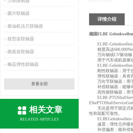
力矩限制器
膜片联轴器
详情介绍
柴油机法兰联轴器
德国ELBE Gelenkwelle
鼓型齿联轴器
ELBE-Gelenkwel
精度高达600,000N
曲面齿联轴器
万向轴或CV驱动轴
用于汽车或机器驱
梅花弹性联轴器
ELBE-Gelenkw
刚性联轴器：用于连
弹性联轴器：具有弹性
万向节联轴器：用于解
查看全部
补偿联轴器：能够补
高性能联轴器：用于需
ELBE-PTOShaf
ElbePTOShaftS
相关文章
无论是用于固定式机器
性和装配可靠性。
ELBEGelenkwel
RELATED ARTICLES
减震：弹性元件吸收
补偿偏差：能补偿轴