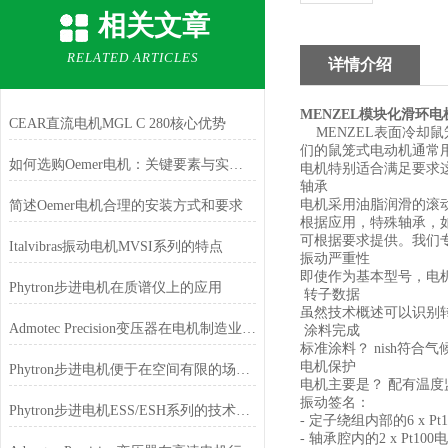
相关文章
RELATED ARTICLES
详情介绍
MENZEL模块化滑环
CEAR直流电机MGL C 280核心优势
MENZEL表面冷却
们的鼠笼式电动机通常用
如何选购Oemer电机：关键要素与实用建议
电机特别适合满足要求
轴承
电机采用油脂润滑的滚
简述Oemer电机合理的安装方式和要求
根据应用，特殊轴承，
可根据要求提供。我们
Italvibras振动电机MVSI系列的特点
振动严重性
即使作为基本型号，电机
Phytron步进电机在质谱仪上的应用
转子数据
虽然技术概述可以识别
Admotec Precision变压器在电机制造业的应用
涂料完成
标准涂料？ nish符合
电机保护
Phytron步进电机便于在空间有限的场合安装和使用
电机主要是？ 配有温度
振动签名：
Phytron步进电机ESS/ESH系列的技术特点
- 定子绕组内部的6 x P
- 轴承腔内的2 x Pt1