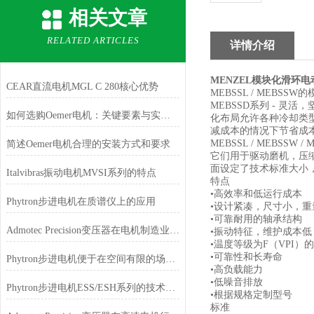
相关文章
RELATED ARTICLES
详情介绍
MENZEL模块化滑环电
CEAR直流电机MGL C 280核心优势
MEBSSL / MEBSS
MEBSSD系列 - 
如何选购Oemer电机：关键要素与实用建议
化布局允许各种冷却类
减成本的情况下节省成
MEBSSL / MEB
简述Oemer电机合理的安装方式和要求
它们用于驱动磨机，压缩机
面设定了技术标准大小
Italvibras振动电机MVSI系列的特点
特点
•高效率和低运行成本
Phytron步进电机在质谱仪上的应用
•设计紧凑，尺寸小，重
•可靠耐用的轴承结构
Admotec Precision变压器在电机制造业的应用
•振动特征，维护成本低
•温度等级为F（VPI）
•可靠性和长寿命
Phytron步进电机便于在空间有限的场合安装和使用
•高负载能力
•低噪音排放
Phytron步进电机ESS/ESH系列的技术特点
•根据规格定制型号
标准