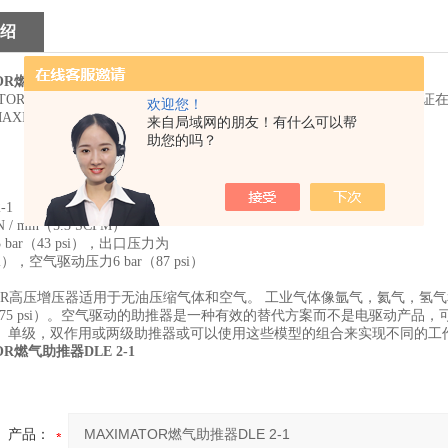
绍
OR燃气助推器DLE 2-1
OR GmbH总部位于Nordhausen，拥有400多名合格且可靠的员工，保证在产
欢迎您！
MAXIMATOR的控股公司。
来自局域网的朋友！有什么可以帮
助您的吗？
1 DLE 2 DLE 2-1-2 DLE 2-2 8DLE3 8DLE6
 / min（5.3 SCFM）
bar（43 psi），出口压力为
 psi），空气驱动压力6 bar（87 psi）
TOR高压增压器适用于无油压缩气体和空气。 工业气体像氩气，氦气，氢气和氮气可以
r（5,075 psi）。空气驱动的助推器是一种有效的替代方案而不是电驱
推器。单级，双作用或两级助推器或可以使用这些模型的组合来实现不同的工
OR燃气助推器DLE 2-1
产品：