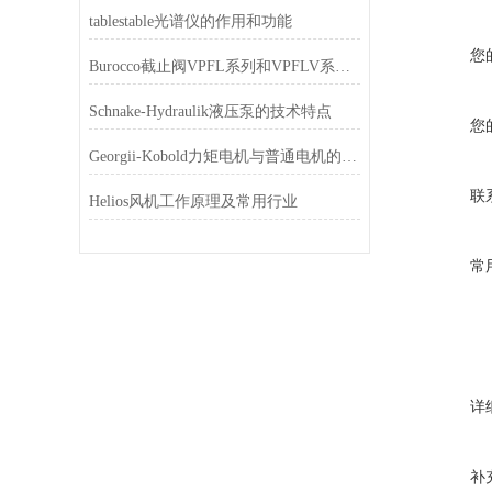
tablestable光谱仪的作用和功能
您
Burocco截止阀VPFL系列和VPFLV系列不同
Schnake-Hydraulik液压泵的技术特点
您
Georgii-Kobold力矩电机与普通电机的区别
联
Helios风机工作原理及常用行业
常
详
补