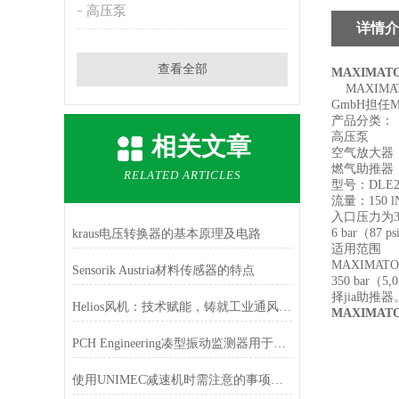
高压泵
详情介
查看全部
MAXIMAT
MAXIMAT
GmbH担任
产品分类：
高压泵
相关文章
空气放大器
燃气助推器
RELATED ARTICLES
型号：DLE2-
流量：150 lN
入口压力为3 
6 bar（87
kraus电压转换器的基本原理及电路
适用范围
MAXIMA
Sensorik Austria材料传感器的特点
350 ba
择jia助
Helios风机：技术赋能，铸就工业通风领域的性能提升
MAXIMAT
PCH Engineering凑型振动监测器用于各种旋转机械应用
使用UNIMEC减速机时需注意的事项有哪些？