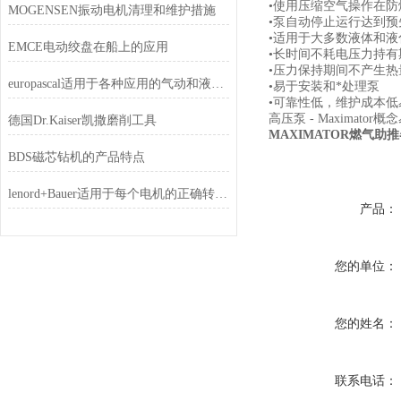
•使用压缩空气操作在防
MOGENSEN振动电机清理和维护措施
•泵自动停止运行达到
•适用于大多数液体和液
EMCE电动绞盘在船上的应用
•长时间不耗电压力持有
•压力保持期间不产生热
europascal适用于各种应用的气动和液压压力控制器
•易于安装和*处理泵
•可靠性低，维护成本
高压泵
- Maximator
概念
德国Dr.Kaiser凯撒磨削工具
MAXIMATOR燃气助推器
BDS磁芯钻机的产品特点
lenord+Bauer适用于每个电机的正确转子位置传感器
产品：
您的单位：
您的姓名：
联系电话：