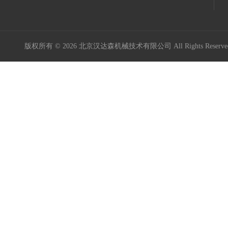
意大利Icar伊卡
Maxon Motor
版权所有 © 2026 北京汉达森机械技术有限公司 All Rights Rese
Kniel
Kordt
Mini Motor
MURR ELEKTRONIK
Burocco
德国GES