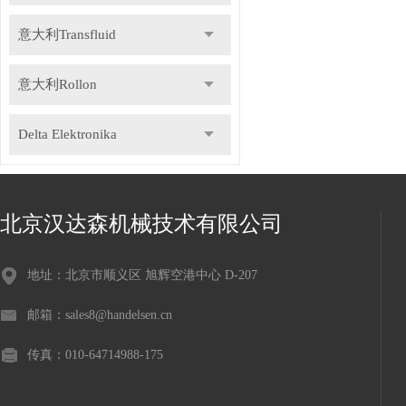
意大利Transfluid
意大利Rollon
Delta Elektronika
DR.KAISER
北京汉达森机械技术有限公司
德国Gemu盖米
地址：北京市顺义区 旭辉空港中心 D-207
瑞士Staubli史陶比尔
邮箱：sales8@handelsen.cn
德国Speck斯贝克
传真：010-64714988-175
德国NILOS-RING尼罗斯