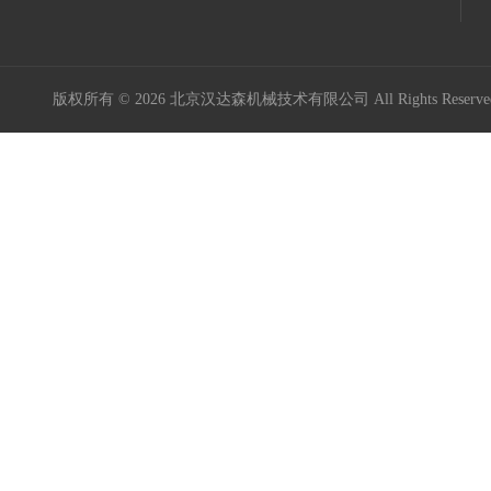
意大利Icar伊卡
Maxon Motor
版权所有 © 2026 北京汉达森机械技术有限公司 All Rights Rese
Kniel
Kordt
Mini Motor
MURR ELEKTRONIK
Burocco
德国GES