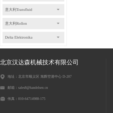
意大利Transfluid
意大利Rollon
Delta Elektronika
DR.KAISER
北京汉达森机械技术有限公司
德国Gemu盖米
地址：北京市顺义区 旭辉空港中心 D-207
瑞士Staubli史陶比尔
邮箱：sales8@handelsen.cn
德国Speck斯贝克
传真：010-64714988-175
德国NILOS-RING尼罗斯