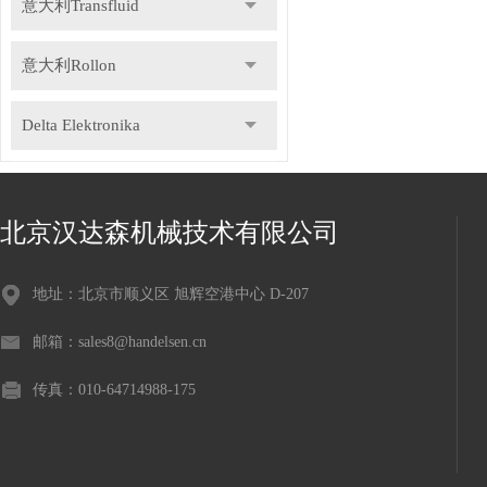
意大利Transfluid
意大利Rollon
Delta Elektronika
DR.KAISER
北京汉达森机械技术有限公司
德国Gemu盖米
地址：北京市顺义区 旭辉空港中心 D-207
瑞士Staubli史陶比尔
邮箱：sales8@handelsen.cn
德国Speck斯贝克
传真：010-64714988-175
德国NILOS-RING尼罗斯
意大利Icar伊卡