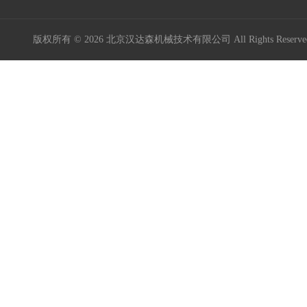
Maxon Motor
版权所有 © 2026 北京汉达森机械技术有限公司 All Rights Rese
Kniel
Kordt
Mini Motor
MURR ELEKTRONIK
Burocco
德国GES
BIG Kaiser