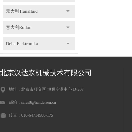
意大利Transfluid
意大利Rollon
Delta Elektronika
DR.KAISER
北京汉达森机械技术有限公司
德国Gemu盖米
地址：北京市顺义区 旭辉空港中心 D-207
瑞士Staubli史陶比尔
邮箱：sales8@handelsen.cn
德国Speck斯贝克
传真：010-64714988-175
德国NILOS-RING尼罗斯