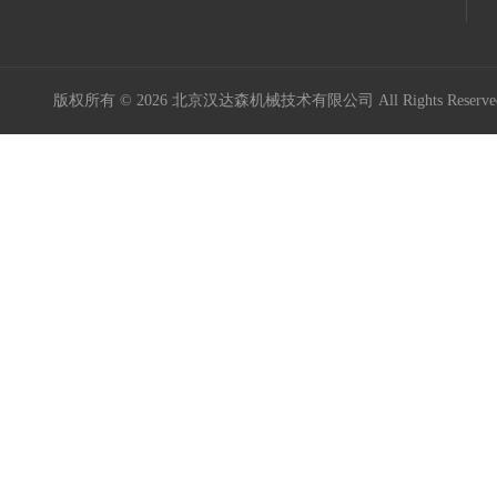
意大利Icar伊卡
Maxon Motor
版权所有 © 2026 北京汉达森机械技术有限公司 All Rights Rese
Kniel
Kordt
Mini Motor
MURR ELEKTRONIK
Burocco
德国GES