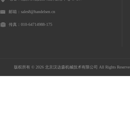
意大利Icar伊卡
邮箱：sales8@handelsen.cn
Maxon Motor
传真：010-64714988-175
Kniel
Kordt
版权所有 © 2026 北京汉达森机械技术有限公司 All Rights Rese
Mini Motor
MURR ELEKTRONIK
Burocco
德国GES