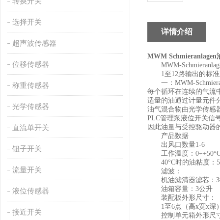
转换开关
选择开关
详情介绍
超声波传感器
MWM Schmieranlag
位移传感器
MWM-Schmiera
1至12路输出的标准
一：MWM-Schmier
称重传感器
每个循环在连续的气流
适量的油通过计量元件
光学传感器
油气混合物由光学传感
PLC管理泵液位开关信
因此油量与受控驱动器
直流单开关
产品数据
出风口数量1-6
钮子开关
工作温度：0÷+50°
40°C时的油粘度：50
流量开关
滤波：
机油滤清器滤芯：3
油箱容量：3公升
液位传感器
装配板外形尺寸：
1至6点（高x宽x深）：4
接近开关
控制单元箱外形尺