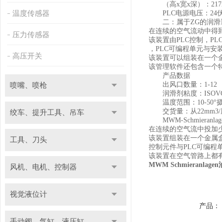
（高x宽x深）：217x2
温度传感器
PLC电源电压：24
二：属于ZG的润滑装
在连续的空气流动中得
压力传感器
该装置由PLC控制，P
，PLC可编程单元与安
高压开关
该装置可以组装在一个
该管理软件还包含一个
产品数据
出风口数量：1-12
喷嘴、喷枪
润滑剂粘度：ISOVG从5
温度范围：10-50°
交货量：从22mm3/周
绞车、提升工具、吊车
MWM-Schmieran
在连续的空气流中投加
该装置组装在一个金属盒
工具、刀头
控制元件与PLC可编程
该装置在空气管路上都
MWM Schmieranlag
风机、电机、控制器
视觉液位计
产品：
手动阀、气缸、液压缸