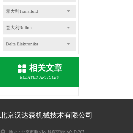
意大利Transfluid
意大利Rollon
Delta Elektronika
DR.KAISER
相关文章
德国Gemu盖米
RELATED ARTICLES
瑞士Staubli史陶比尔
德国Speck斯贝克
北京汉达森机械技术有限公司
德国NILOS-RING尼罗斯
地址：北京市顺义区 旭辉空港中心 D-207