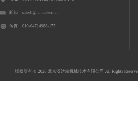
意大利Icar伊卡
邮箱：sales8@handelsen.cn
Maxon Motor
传真：010-64714988-175
Kniel
Kordt
版权所有 © 2026 北京汉达森机械技术有限公司 All Rights Rese
Mini Motor
MURR ELEKTRONIK
Burocco
德国GES