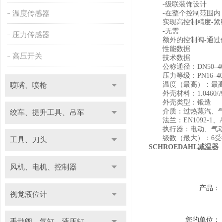
-级联装饰设计
温度传感器
-在整个控制范围内
实现高控制精度-紧密
-无需
压力传感器
额外的控制阀-通过使
性能数据
高压开关
技术数据
公称通径：DN50–400/
压力等级：PN16–400/Cl
温度（最高）：最高650°
喷嘴、喷枪
外壳材料：1.0460/A1051.5
外壳类型：锻造
介质：过热蒸汽、
绞车、提升工具、吊车
法兰：EN1092-1、ASM
执行器：电动、气动
级数（最大）：6受
工具、刀头
SCHROEDAHL减温器
风机、电机、控制器
产品：
视觉液位计
您的单位：
手动阀、气缸、液压缸