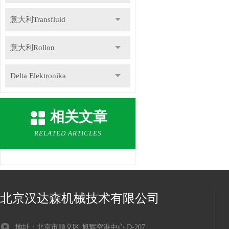
意大利Transfluid
意大利Rollon
Delta Elektronika
DR.KAISER
相关文章
德国Gemu盖米
RELATED ARTICLES
瑞士Staubli史陶比尔
德国Speck斯贝克
北京汉达森机械技术有限公司
德国NILOS-RING尼罗斯
地址：北京市顺义区 旭辉空港中心 D-207