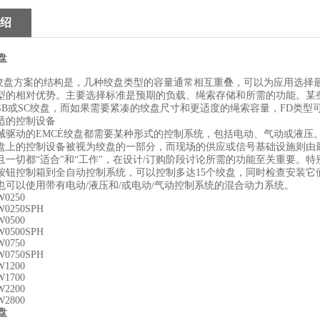
绍
盘
盘方案的结构是，几种绞盘类型的容量通常相互重叠，可以为应用选择最
型的相对优势。主要选择标准是预期的负载、绳索存储和所需的功能。某
SB或SC绞盘，而如果需要紧凑的绞盘尺寸和更适度的绳索容量，FD类型
的控制设备
动的EMCÉ绞盘都需要某种形式的控制系统，包括电动、气动或液压
盘上的控制设备被视为绞盘的一部分，而现场的供应或信号基础设施则由
且一切都“适合"和“工作"，在设计/订购阶段讨论所需的功能至关重要。
按钮控制箱到全自动控制系统，可以控制多达15个绞盘，同时检查安装它
也可以使用带有电动/液压和/或电动/气动控制系统的混合动力系统。
250
250SPH
500
500SPH
750
750SPH
200
700
200
800
盘