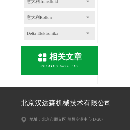
意大利Transfluid
意大利Rollon
Delta Elektronika
DR.KAISER
相关文章
德国Gemu盖米
RELATED ARTICLES
瑞士Staubli史陶比尔
德国Speck斯贝克
北京汉达森机械技术有限公司
德国NILOS-RING尼罗斯
地址：北京市顺义区 旭辉空港中心 D-207
意大利Icar伊卡