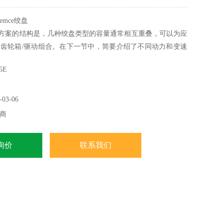
mce绞盘
方案的结构是，几种绞盘类型的容量通常相互重叠，可以为应
齿轮箱/驱动组合。在下一节中，简要介绍了不同动力和变速
势。
5E
03-06
商
询价
联系我们