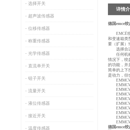
选择开关
详情介
超声波传感器
德国emce绞
位移传感器
EMCÉ绞
和变速箱类
称重传感器
要（扩展）
选择合适
光学传感器
任何机械驱
情况下，绞
的功能，并
直流单开关
简单的上下
是动力，但
钮子开关
EMMCW0
EMMCW0
EMMCW0
流量开关
EMMCW0
EMMCW0
液位传感器
EMMCW0
EMMCW1
EMMCW1
接近开关
EMMCW2
EMMCW2
德国emce绞
温度传感器