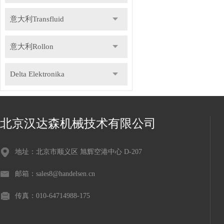
意大利Transfluid
意大利Rollon
Delta Elektronika
DR.KAISER
北京汉达森机械技术有限公司
德国Gemu盖米
地址：北京市顺义区 旭辉空港中心 D-207
瑞士Staubli史陶比尔
邮箱：sales8@handelsen.cn
德国Speck斯贝克
传真：010-64714988-175
德国NILOS-RING尼罗斯