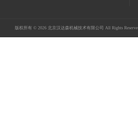
意大利Icar伊卡
Maxon Motor
版权所有 © 2026 北京汉达森机械技术有限公司 All Rights Rese
Kniel
Kordt
Mini Motor
MURR ELEKTRONIK
Burocco
德国GES