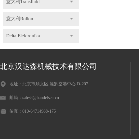
意大利Transfluid
意大利Rollon
Delta Elektronika
DR.KAISER
北京汉达森机械技术有限公司
德国Gemu盖米
地址：北京市顺义区 旭辉空港中心 D-207
瑞士Staubli史陶比尔
邮箱：sales8@handelsen.cn
德国Speck斯贝克
传真：010-64714988-175
德国NILOS-RING尼罗斯
意大利Icar伊卡