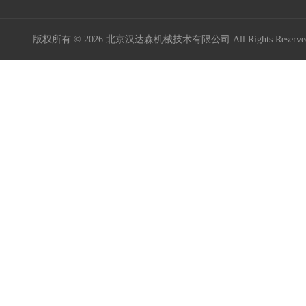
Maxon Motor
版权所有 © 2026 北京汉达森机械技术有限公司 All Rights Rese
Kniel
Kordt
Mini Motor
MURR ELEKTRONIK
Burocco
德国GES
BIG Kaiser