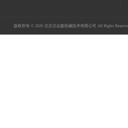
意大利Icar伊卡
Maxon Motor
版权所有 © 2026 北京汉达森机械技术有限公司 All Rights Rese
Kniel
Kordt
Mini Motor
MURR ELEKTRONIK
Burocco
德国GES