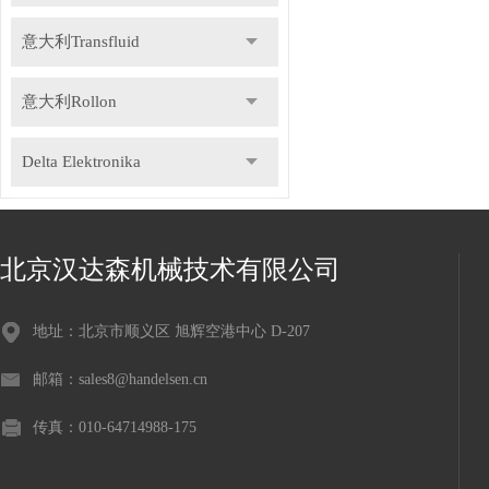
意大利Transfluid
意大利Rollon
Delta Elektronika
DR.KAISER
北京汉达森机械技术有限公司
德国Gemu盖米
地址：北京市顺义区 旭辉空港中心 D-207
瑞士Staubli史陶比尔
邮箱：sales8@handelsen.cn
德国Speck斯贝克
传真：010-64714988-175
德国NILOS-RING尼罗斯