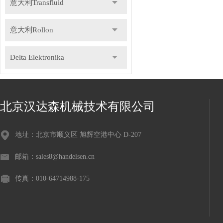
意大利Transfluid
意大利Rollon
Delta Elektronika
DR.KAISER
北京汉达森机械技术有限公司
德国Gemu盖米
地址：北京市顺义区 旭辉空港中心 D-207
瑞士Staubli史陶比尔
邮箱：sales8@handelsen.cn
德国Speck斯贝克
传真：010-64714988-175
德国NILOS-RING尼罗斯
意大利Icar伊卡