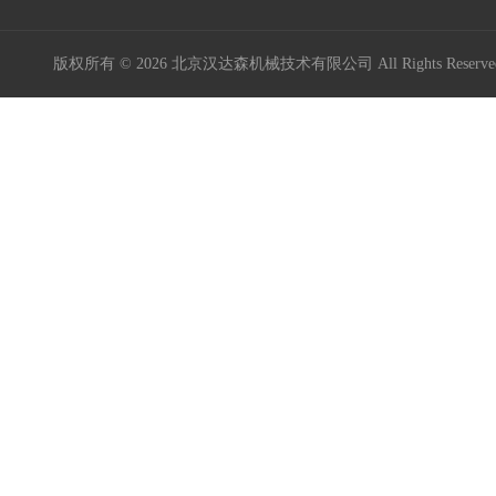
Maxon Motor
版权所有 © 2026 北京汉达森机械技术有限公司 All Rights Rese
Kniel
Kordt
Mini Motor
MURR ELEKTRONIK
Burocco
德国GES
BIG Kaiser