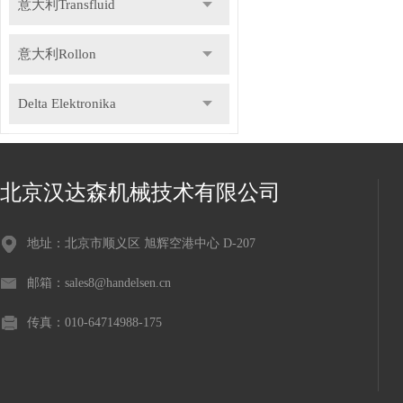
意大利Transfluid
意大利Rollon
Delta Elektronika
DR.KAISER
北京汉达森机械技术有限公司
德国Gemu盖米
地址：北京市顺义区 旭辉空港中心 D-207
瑞士Staubli史陶比尔
邮箱：sales8@handelsen.cn
德国Speck斯贝克
传真：010-64714988-175
德国NILOS-RING尼罗斯
意大利Icar伊卡